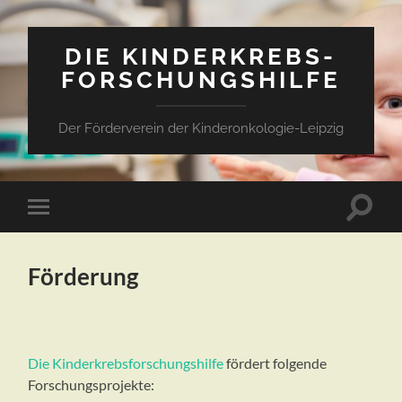
DIE KINDERKREBS-
FORSCHUNGSHILFE
Der Förderverein der Kinderonkologie-Leipzig
Suchfe
Mobile-
ein-/a
Menü
ein-/ausblenden
Förderung
Die Kinderkrebsforschungshilfe
fördert folgende
Forschungsprojekte: